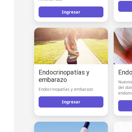
Ingresar
Endocrinopatías y
Endo
embarazo
Nuevos
del dol
Endocrinopatías y embarazo
endome
Ingresar