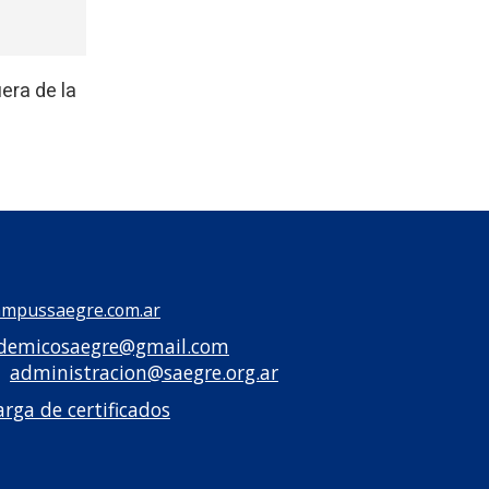
era de la
mpussaegre.com.ar
demicosaegre@gmail.com
administracion@saegre.org.ar
arga de certificados