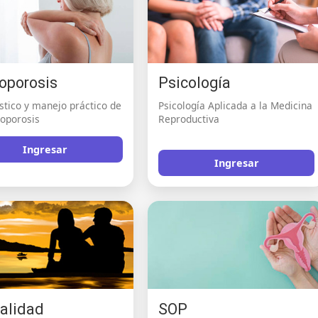
oporosis
Psicología
stico y manejo práctico de
Psicología Aplicada a la Medicina
eoporosis
Reproductiva
Ingresar
Ingresar
alidad
SOP