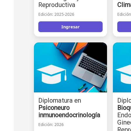
Reproductiva
Clim
Edición: 2025-2026
Edició
Ingresar
Diplomatura en
Dipl
Psiconeuro
Bioq
inmunoendocrinología
Endo
Gine
Edición: 2026
Repr