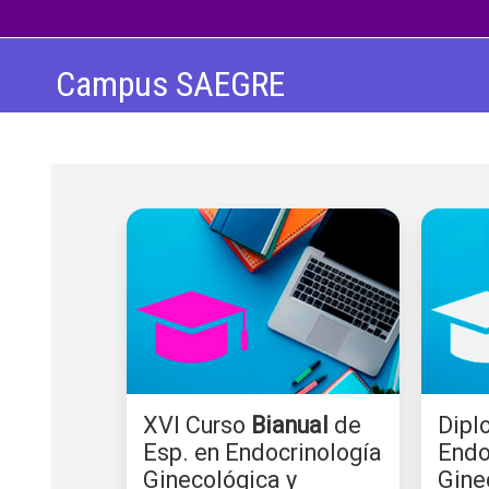
Salta al contenido principal
Campus SAEGRE
XVI Curso
Bianual
de
Dipl
Esp. en Endocrinología
Endo
Ginecológica y
Gine