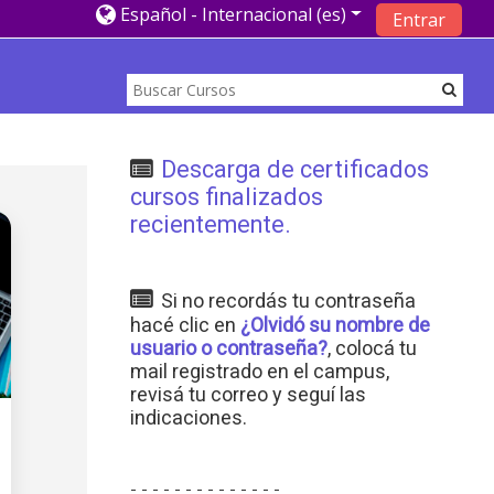
Español - Internacional ‎(es)‎
Entrar
Descarga de certificados
cursos finalizados
recientemente.
S
i no recordás tu contraseña
hacé clic en
¿Olvidó su nombre de
usuario o contraseña?
, colocá tu
mail registrado en el campus,
revisá tu correo y seguí las
indicaciones.
- - - - - - - - - - - - - -