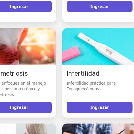
Ingresar
Ingresar
metriosis
Infertilidad
 enfoques en el manejo
Infertilidad práctica para
or pelviano crónico y
Tocoginecólogos
triosis
Ingresar
Ingresar