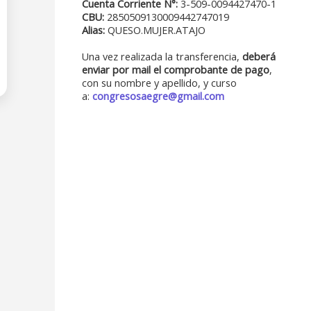
Cuenta Corriente N°:
3-509-0094427470-1
CBU:
2850509130009442747019
Alias:
QUESO.MUJER.ATAJO
Una vez realizada la transferencia,
deberá
enviar por mail el comprobante de pago
,
con su nombre y apellido,
y curso
a:
congresosaegre@gmail.com